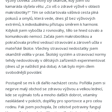
výživy člověka. Zlomový byl okamžik, kdy jsem od
kamaráda slyšela větu: „Co víš o zdravé výživě v oblasti
makrobiotiky?“ Tím se odstartovala vášnivá cesta plná
pokusů a omylů, která vede, dnes již bez výživových
extrémů, k individuálnímu přístupu směrem k harmonii.
Kdykoli jsem vybočila z rovnováhy, tělo se hned ozvalo a
komunikovalo nemocí. Začala jsem makrobiotikou a
pokračovala profesí vedoucí stravování a zároveň učila v
mateřské školce. Všechny stravovací nedostatky jsem
okamžitě viděla v praxi. Školský systém a stravovací normy
tehdy nedovolovaly v dětských zařízeních experimentovat
(dnes už je naštěstí jiná doba). A tak bylo mým cílem
svobodnější povolání.
Postupně se mi k cíli dařilo nacházet cestu. Pořídila jsem si
nejprve malý obchod se zdravou výživou a velkou lednicí,
kde se vyjímalo tofu a mnoho dalších dobrot, vitamíny
naskládané v policích, doplňky pro sportovce a pro celou
rodinu. Pak jsem pochopila, že celistvé potraviny fungují