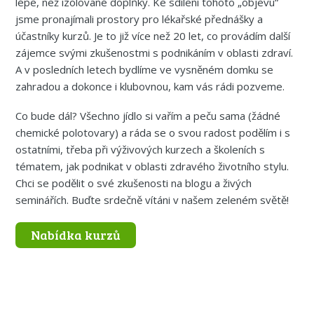
lépe, než izolované doplňky. Ke sdílení tohoto „objevu“
jsme pronajímali prostory pro lékařské přednášky a
účastníky kurzů. Je to již více než 20 let, co provádím další
zájemce svými zkušenostmi s podnikáním v oblasti zdraví.
A v posledních letech bydlíme ve vysněném domku se
zahradou a dokonce i klubovnou, kam vás rádi pozveme.
Co bude dál? Všechno jídlo si vařím a peču sama (žádné
chemické polotovary) a ráda se o svou radost podělím i s
ostatními, třeba při výživových kurzech a školeních s
tématem, jak podnikat v oblasti zdravého životního stylu.
Chci se podělit o své zkušenosti na blogu a živých
seminářích. Buďte srdečně vítáni v našem zeleném světě!
Nabídka kurzů