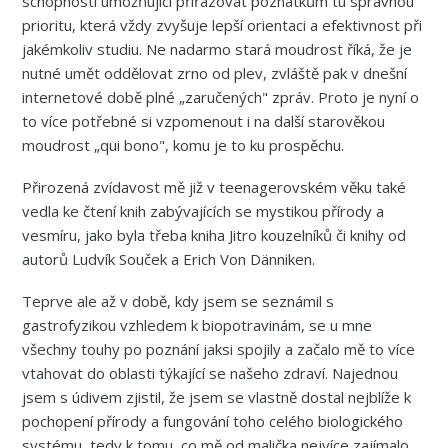
schopnosti umožňující přiřazovat poznatkům tu správnou
prioritu, která vždy zvyšuje lepší orientaci a efektivnost při
jakémkoliv studiu. Ne nadarmo stará moudrost říká, že je
nutné umět oddělovat zrno od plev, zvláště pak v dnešní
internetové době plné „zaručených" zpráv. Proto je nyní o
to více potřebné si vzpomenout i na další starověkou
moudrost „qui bono", komu je to ku prospěchu.
Přirozená zvídavost mě již v teenagerovském věku také
vedla ke čtení knih zabývajících se mystikou přírody a
vesmíru, jako byla třeba kniha Jitro kouzelníků či knihy od
autorů Ludvík Souček a Erich Von Dänniken.
Teprve ale až v době, kdy jsem se seznámil s
gastrofyzikou vzhledem k biopotravinám, se u mne
všechny touhy po poznání jaksi spojily a začalo mě to více
vtahovat do oblasti týkající se našeho zdraví. Najednou
jsem s údivem zjistil, že jsem se vlastně dostal nejblíže k
pochopení přírody a fungování toho celého biologického
systému, tedy k tomu, co mě od malička nejvíce zajímalo.