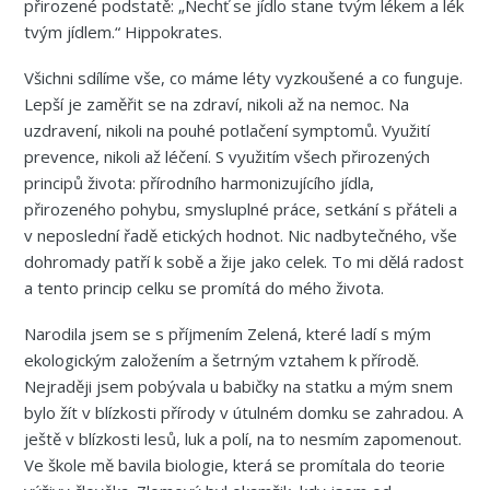
přirozené podstatě: „Nechť se jídlo stane tvým lékem a lék
tvým jídlem.“ Hippokrates.
Všichni sdílíme vše, co máme léty vyzkoušené a co funguje.
Lepší je zaměřit se na zdraví, nikoli až na nemoc. Na
uzdravení, nikoli na pouhé potlačení symptomů. Využití
prevence, nikoli až léčení. S využitím všech přirozených
principů života: přírodního harmonizujícího jídla,
přirozeného pohybu, smysluplné práce, setkání s přáteli a
v neposlední řadě etických hodnot. Nic nadbytečného, vše
dohromady patří k sobě a žije jako celek. To mi dělá radost
a tento princip celku se promítá do mého života.
Narodila jsem se s příjmením Zelená, které ladí s mým
ekologickým založením a šetrným vztahem k přírodě.
Nejraději jsem pobývala u babičky na statku a mým snem
bylo žít v blízkosti přírody v útulném domku se zahradou. A
ještě v blízkosti lesů, luk a polí, na to nesmím zapomenout.
Ve škole mě bavila biologie, která se promítala do teorie