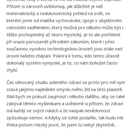
Přitom si zároveň uvědomuji, jak důležité je náš
materialistický a redukcionistický pohled na svět, ve
kterém jsme od malička vychováváni, spojit s objektivním
celostním nadhledem, který možná pro někoho může být i
těžko pochopitelný až skoro mystický. Je to ale potřebné
při snaze porozumět přírodním zákonům, které i přes
současnou vysokou technologickou úroveň jsou stále nad
úrovní našeho chápání. Pokora k tomu, kdo tento úžasně
dokonalý systém vymyslel, je to, co nám bohužel často
chybí.
Čas věnovaný studiu zeleného zdraví se proto pro mě nyní
stává jakýmsi naplněním smyslu mého žití na této planetě.
Rád bych se pokusil zaujmout i někoho dalšího, aby se také
zabýval těmito myšlenkami a uvědomil si přitom, že zdraví
má každý ve svých rukách a že naopak nevědomost
způsobuje nemoc. A kdyby se tohle podařilo, tak budu mít
třeba potom i hezký pocit, že jsem tu nebyl zbytečně...