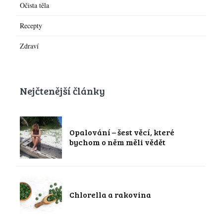
Očista těla
Recepty
Zdraví
Nejčtenější články
Opalování – šest věcí, které
bychom o něm měli vědět
Chlorella a rakovina