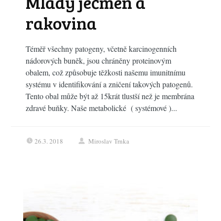
Mladý ječmen a
rakovina
Téměř všechny patogeny, včetně karcinogenních
nádorových buněk, jsou chráněny proteinovým
obalem, což způsobuje těžkosti našemu imunitnímu
systému v identifikování a zničení takových patogenů.
Tento obal může být až 15krát tlustší než je membrána
zdravé buňky. Naše metabolické ( systémové )...
26.3. 2018
Miroslav Trnka