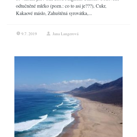
odtučněné mléko (pozn.: co to asi je???), Cukr,
Kakaové máslo, Zahuštěná syrovátka,...
9.7. 2019
Jana Langerová