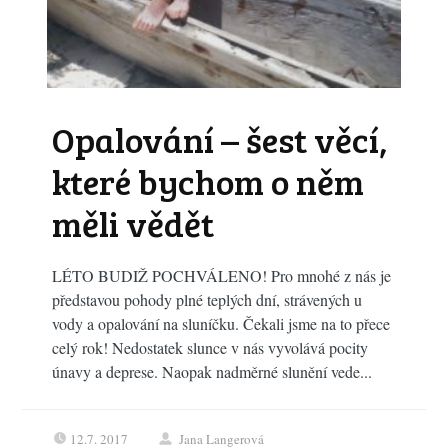
Opalování – šest věcí,
které bychom o něm
měli vědět
LÉTO BUDIŽ POCHVÁLENO! Pro mnohé z nás je
představou pohody plné teplých dní, strávených u
vody a opalování na sluníčku. Čekali jsme na to přece
celý rok! Nedostatek slunce v nás vyvolává pocity
únavy a deprese. Naopak nadměrné slunění vede...
12.7. 2017
Jana Langerová