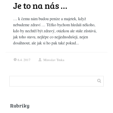
Je to na nás …
… k čemu nám budou peníze a majetek, když
nebudeme zdraví … Těžko bychom hledali někoho,
kdo by nechtěl být zdravý, otázkou ale stále zůstává,
jak toho stavu, nejlépe co nejjednodušeji, nejen
dosáhnout, ale jak si ho pak také pokud...
6.4. 2017
Miroslav Trnka
Rubriky