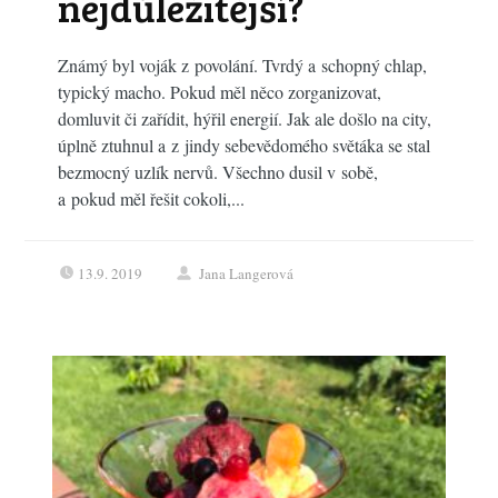
nejdůležitější?
Známý byl voják z povolání. Tvrdý a schopný chlap,
typický macho. Pokud měl něco zorganizovat,
domluvit či zařídit, hýřil energií. Jak ale došlo na city,
úplně ztuhnul a z jindy sebevědomého světáka se stal
bezmocný uzlík nervů. Všechno dusil v sobě,
a pokud měl řešit cokoli,...
13.9. 2019
Jana Langerová